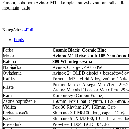
rámom, pohonom Avinox M1 a kompletnou výbavou pre trail a all-
mountain jazdu.
Kategórie:
e-Full
Popis
Farba
Cosmic Black; Cosmic Blue
Motor
Avinox M1 Drive Unit: 105 N·m (max
Batéria
800 Wh integrovaná
Nabíjačka
Avinox Charger: 4A/168W
Ovládanie
Avinox 2″ OLED displej + bezdrôtové ovl
Ráfiky
Formula M7 Hybrid Alloy, vnútorná šírka
Predný: Maxxis Assegai MaxxTerra 29
Plášte
Zadný: Maxxis Dissector MaxxTerra 2
Rám
Karbónový (Carbon Frame)
Zadné odpruženie
150mm, Fox Float Rhythm, 185x55mm, 
Vidlica
Fox 36 Rhythm 29″, 160mm, Grip
Prehadzovačka
Shimano XT M8100, long cage – 12 rýchl
Kazeta
Shimano SLX M7100, 10-51T, 12 rýchlos
Prevodník
Prowheel FD04, BCD 104, 36T