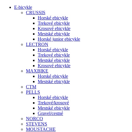
E-bicykle
CRUSSIS
Horské ebicykle
Trekové ebicykle
Krosové ebicykle
Mestské ebicykle
Horské junior ebicykle
LECTRON
Horské ebicykle
Trekové ebicykle
Mestské ebicykle
Krosové ebicykle
MAXBIKE
Horské ebicykle
Mestské ebicykle
CTM
PELLS
Horské ebicykle
Trekové/krosové
Mestské ebicykle
Gravel/cestné
NORCO
STEVENS
MOUSTACHE