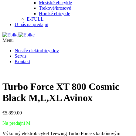
Mestské ebicykle
Trekové/krosové
Horské ebicykle
E-FULL
U nás na predajni
Menu
Nosiče elektrobicyklov
Servis
Kontakt
Turbo Force XT 800 Cosmic
Black M,L,XL Avinox
€
5,899.00
Na predajni M
Výkonný elektrobicykel Teewing Turbo Force s karbónovým