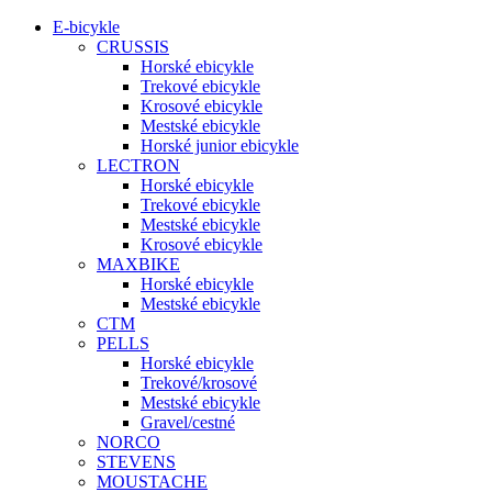
E-bicykle
CRUSSIS
Horské ebicykle
Trekové ebicykle
Krosové ebicykle
Mestské ebicykle
Horské junior ebicykle
LECTRON
Horské ebicykle
Trekové ebicykle
Mestské ebicykle
Krosové ebicykle
MAXBIKE
Horské ebicykle
Mestské ebicykle
CTM
PELLS
Horské ebicykle
Trekové/krosové
Mestské ebicykle
Gravel/cestné
NORCO
STEVENS
MOUSTACHE