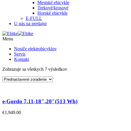
Mestské ebicykle
Trekové/krosové
Horské ebicykle
E-FULL
U nás na predajni
Menu
Nosiče elektrobicyklov
Servis
Kontakt
Zobrazuje sa všetkych 7 výsledkov
e-Gordo 7.11-18″,20″(513 Wh)
€
1,949.00