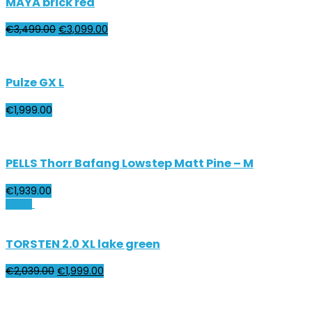
MAYA brick red
€
3,499.00
€
3,099.00
Pulze GX L
€
1,999.00
PELLS Thorr Bafang Lowstep Matt Pine – M
€
1,939.00
Zľava!
TORSTEN 2.0 XL lake green
€
2,039.00
€
1,999.00