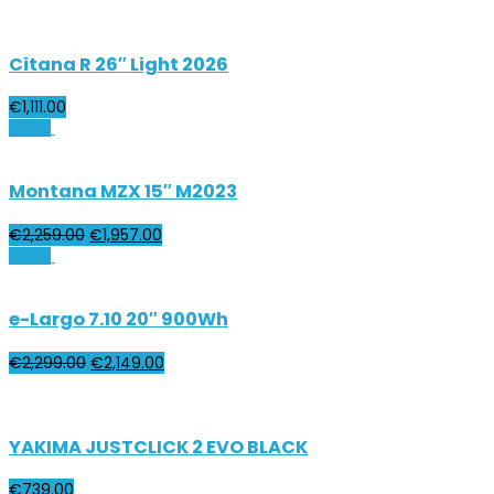
Citana R 26″ Light 2026
€
1,111.00
Zľava!
Montana MZX 15″ M2023
€
2,259.00
€
1,957.00
Zľava!
e-Largo 7.10 20″ 900Wh
€
2,299.00
€
2,149.00
YAKIMA JUSTCLICK 2 EVO BLACK
€
739.00