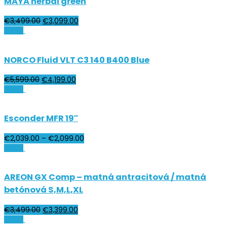
MAYA herbal green
€
3,499.00
€
3,099.00
Zľava!
NORCO Fluid VLT C3 140 B400 Blue
€
5,599.00
€
4,199.00
Zľava!
Esconder MFR 19″
€
2,039.00
–
€
2,099.00
Zľava!
AREON GX Comp – matná antracitová / matná
betónová S,M,L,XL
€
3,499.00
€
3,399.00
Zľava!