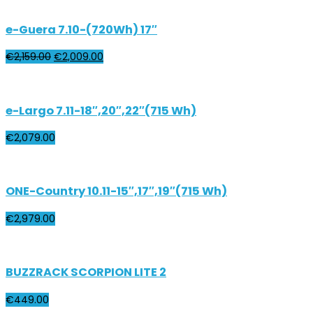
e-Guera 7.10-(720Wh) 17″
€
2,159.00
€
2,009.00
e-Largo 7.11-18″,20″,22″(715 Wh)
€
2,079.00
ONE-Country 10.11-15″,17″,19″(715 Wh)
€
2,979.00
BUZZRACK SCORPION LITE 2
€
449.00