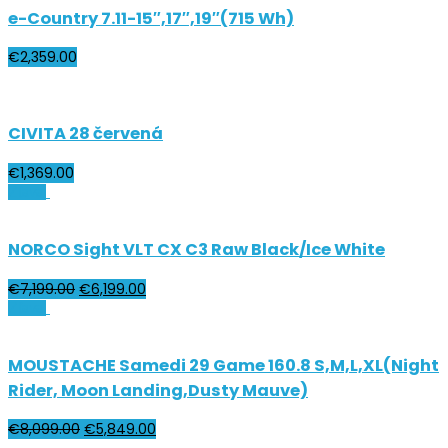
e-Country 7.11-15″,17″,19″(715 Wh)
€
2,359.00
CIVITA 28 červená
€
1,369.00
Zľava!
NORCO Sight VLT CX C3 Raw Black/Ice White
€
7,199.00
€
6,199.00
Zľava!
MOUSTACHE Samedi 29 Game 160.8 S,M,L,XL(Night
Rider, Moon Landing,Dusty Mauve)
€
8,099.00
€
5,849.00