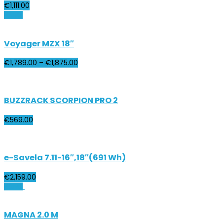
€
1,111.00
Zľava!
Voyager MZX 18″
€
1,789.00
–
€
1,875.00
BUZZRACK SCORPION PRO 2
€
569.00
e-Savela 7.11-16″,18″(691 Wh)
€
2,159.00
Zľava!
MAGNA 2.0 M