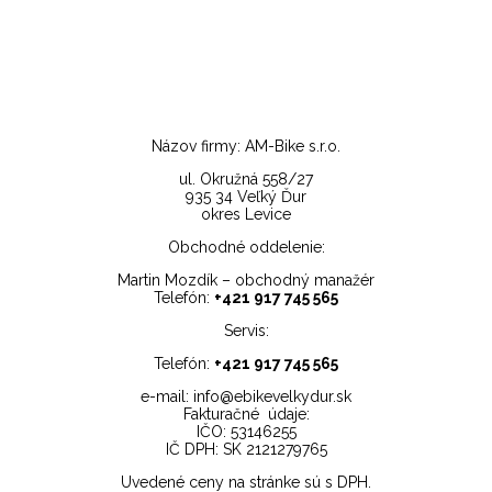
Názov firmy: AM-Bike s.r.o.
ul. Okružná 558/27
935 34 Veľký Ďur
okres Levice
Obchodné oddelenie:
Martin Mozdík – obchodný manažér
Telefón:
+421 917 745 565
Servis:
Telefón:
+421 917 745 565
e-mail: info@ebikevelkydur.sk
Fakturačné údaje:
IČO: 53146255
IČ DPH: SK 2121279765
Uvedené ceny na stránke sú s DPH.