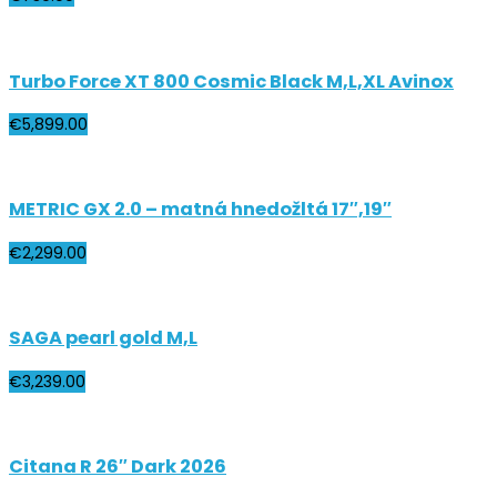
Turbo Force XT 800 Cosmic Black M,L,XL Avinox
€
5,899.00
METRIC GX 2.0 – matná hnedožltá 17″,19″
€
2,299.00
SAGA pearl gold M,L
€
3,239.00
Citana R 26″ Dark 2026