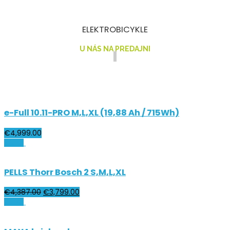
ELEKTROBICYKLE
U NÁS NA PREDAJNI
e-Full 10.11-PRO M,L,XL (19,88 Ah / 715Wh)
€
4,999.00
Zľava!
PELLS Thorr Bosch 2 S,M,L,XL
€
4,387.00
€
3,799.00
Zľava!