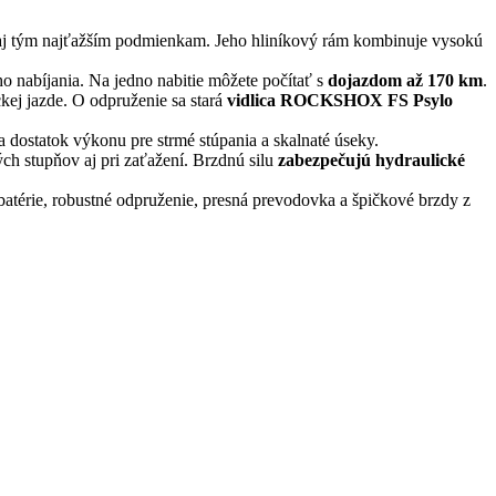
lá aj tým najťažším podmienkam. Jeho hliníkový rám kombinuje vysokú
ho nabíjania. Na jedno nabitie môžete počítať s
dojazdom až 170 km
.
kej jazde. O odpruženie sa stará
vidlica ROCKSHOX FS Psylo
 a dostatok výkonu pre strmé stúpania a skalnaté úseky.
h stupňov aj pri zaťažení. Brzdnú silu
zabezpečujú hydraulické
 batérie, robustné odpruženie, presná prevodovka a špičkové brzdy z