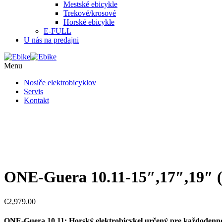
Mestské ebicykle
Trekové/krosové
Horské ebicykle
E-FULL
U nás na predajni
Menu
Nosiče elektrobicyklov
Servis
Kontakt
ONE-Guera 10.11-15″,17″,19″ (
€
2,979.00
ONE-Guera 10.11: Horský elektrobicykel určený pre každodenn