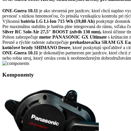
ONE-Guera 10.11
je ako stvorená pre jazdcov, ktorí chcú naplno v
pevnosť s nízkou hmotnosťou, čo prináša vynikajúcu kontrolu pri rých
Výkonná
batéria LG Li-Ion 715 Wh (19,88 Ah)
poskytuje dostatok 
Pre maximálnu stabilitu je batéria plne integrovaná do rámu, vďaka č
Silver RC Solo Air 27,5″ BOOST (zdvih 130 mm),
ktorá účinne tlm
Pohon zabezpečuje
motor PANASONIC GX Ultimate
s krútiaci
Presné a rýchle radenie zabezpečuje
prehadzovačka SRAM GX Eagle
kotúčové brzdy SHIMANO Deore
, ktoré poskytujú spoľahlivé a cit
ONE-Guera 10.11
je dokonalým partnerom pre jazdcov, ktorí chcú zv
neho robia stroj, ktorý otvára cestu k neobmedzeným dobrodružstvám
Komponenty