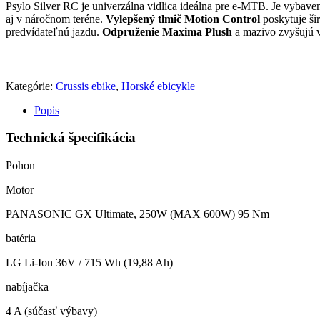
Psylo Silver RC je univerzálna vidlica ideálna pre e-MTB. Je vybav
aj v náročnom teréne.
Vylepšený tlmič Motion Control
poskytuje ši
predvídateľnú jazdu.
Odpruženie Maxima Plush
a mazivo zvyšujú v
Kategórie:
Crussis ebike
,
Horské ebicykle
Popis
Technická špecifikácia
Pohon
Motor
PANASONIC GX Ultimate, 250W (MAX 600W) 95 Nm
batéria
LG Li-Ion 36V / 715 Wh (19,88 Ah)
nabíjačka
4 A (súčasť výbavy)