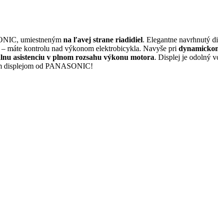
ASONIC, umiestneným
na ľavej strane riadidiel
. Elegantne navrhnutý d
– máte kontrolu nad výkonom elektrobicykla. Navyše pri
dynamicko
lnu asistenciu v plnom rozsahu výkonu motora
. Displej je odolný
ovým displejom od PANASONIC!