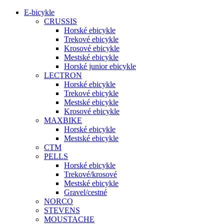
E-bicykle
CRUSSIS
Horské ebicykle
Trekové ebicykle
Krosové ebicykle
Mestské ebicykle
Horské junior ebicykle
LECTRON
Horské ebicykle
Trekové ebicykle
Mestské ebicykle
Krosové ebicykle
MAXBIKE
Horské ebicykle
Mestské ebicykle
CTM
PELLS
Horské ebicykle
Trekové/krosové
Mestské ebicykle
Gravel/cestné
NORCO
STEVENS
MOUSTACHE