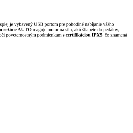
isplej je vybavený USB portom pre pohodlné nabíjanie vášho
m režime AUTO
reaguje motor na silu, akú šliapete do pedálov,
 voči poveternostným podmienkam
s certifikáciou IPX5
, čo znamená