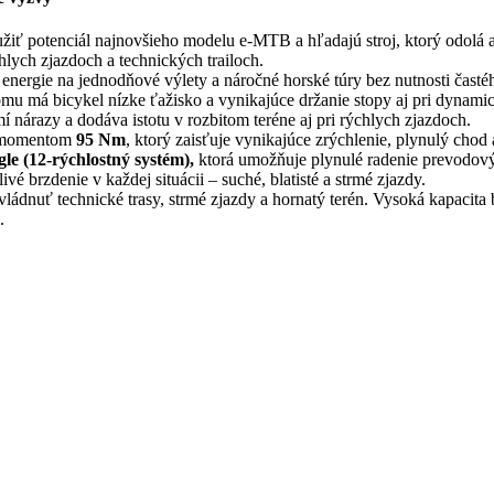
yužiť potenciál najnovšieho modelu e-MTB a hľadajú stroj, ktorý odo
lych zjazdoch a technických trailoch.
energie na jednodňové výlety a náročné horské túry bez nutnosti časté
omu má bicykel nízke ťažisko a vynikajúce držanie stopy aj pri dynamic
í nárazy a dodáva istotu v rozbitom teréne aj pri rýchlych zjazdoch.
m momentom
95 Nm
, ktorý zaisťuje vynikajúce zrýchlenie, plynulý chod
 (12-rýchlostný systém),
ktorá umožňuje plynulé radenie prevodovýc
livé brzdenie v každej situácii – suché, blatisté a strmé zjazdy.
ládnuť technické trasy, strmé zjazdy a hornatý terén. Vysoká kapacita
.