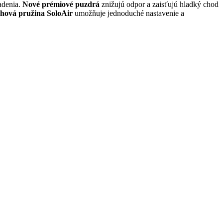
adenia.
Nové prémiové puzdrá
znižujú odpor a zaisťujú hladký chod
hová pružina SoloAir
umožňuje jednoduché nastavenie a