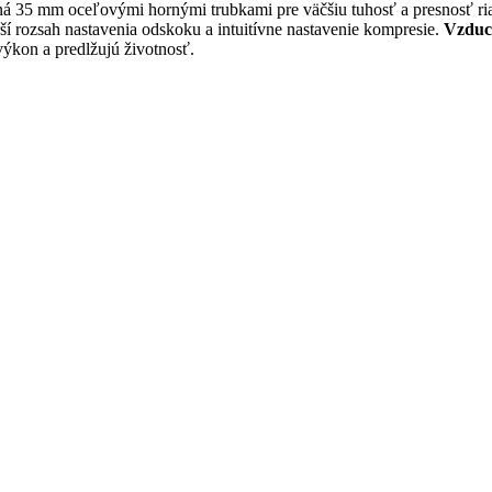
ená 35 mm oceľovými hornými trubkami pre väčšiu tuhosť a presnosť ri
rší rozsah nastavenia odskoku a intuitívne nastavenie kompresie.
Vzduc
ýkon a predlžujú životnosť.