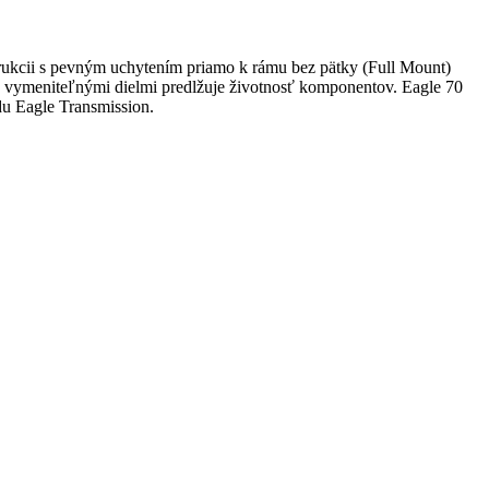
ukcii s pevným uchytením priamo k rámu bez pätky (Full Mount)
s vymeniteľnými dielmi predlžuje životnosť komponentov. Eagle 70
du Eagle Transmission.