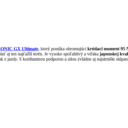
ONIC GX Ultimate
, ktorý ponúka ohromujúci
krútiaci moment 95
ať aj ten najťažší terén. Je vysoko spoľahlivý a vďaka
japonskej kval
ok z jazdy. S konštantnou podporou a silou zvládne aj najstrmšie stúpan