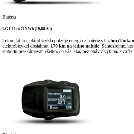
Batéria
LG Li-Ion 715 Wh (19,88 Ah)
Telom tohto elektrobicykla pulzuje energia z batérie s
Li-Ion článka
elektrobicykel dosiahnuť
170 km na jedno nabitie
. Samozrejme, konk
slobodu preskúmavať všetko, čo vás láka, bez obáv z vybitia. Zvoľt