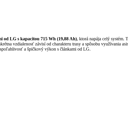
mi od LG s kapacitou 715 Wh (19,88 Ah)
, ktorá napája celý systém
rétna vzdialenosť závisí od charakteru trasy a spôsobu využívania asis
e spoľahlivosť a špičkový výkon s článkami od LG.