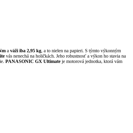
 Nm
a
váži iba 2,95 kg
, a to nielen na papieri. S týmto výkonným
ite
vás nenechá na holičkách. Jeho robustnosť a výkon ho stavia na
ie.
PANASONIC GX Ultimate
je motorová jednotka, ktorá vám