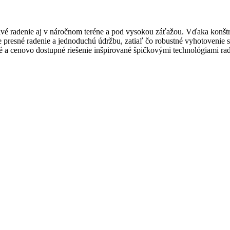
 radenie aj v náročnom teréne a pod vysokou záťažou. Vďaka konštr
 presné radenie a jednoduchú údržbu, zatiaľ čo robustné vyhotovenie 
é a cenovo dostupné riešenie inšpirované špičkovými technológiami ra