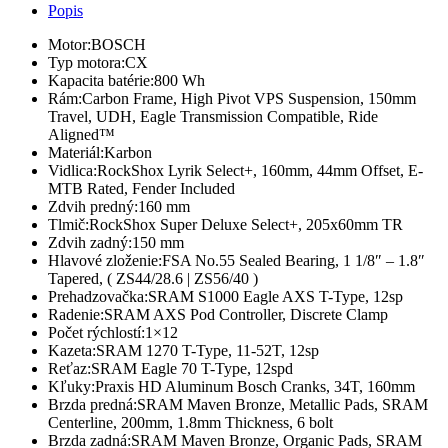
Popis
Motor:
BOSCH
Typ motora:
CX
Kapacita batérie:
800 Wh
Rám:
Carbon Frame, High Pivot VPS Suspension, 150mm
Travel, UDH, Eagle Transmission Compatible, Ride
Aligned™
Materiál:
Karbon
Vidlica:
RockShox Lyrik Select+, 160mm, 44mm Offset, E-
MTB Rated, Fender Included
Zdvih predný:
160 mm
Tlmič:
RockShox Super Deluxe Select+, 205x60mm TR
Zdvih zadný:
150 mm
Hlavové zloženie:
FSA No.55 Sealed Bearing, 1 1/8″ – 1.8″
Tapered, ( ZS44/28.6 | ZS56/40 )
Prehadzovačka:
SRAM S1000 Eagle AXS T-Type, 12sp
Radenie:
SRAM AXS Pod Controller, Discrete Clamp
Počet rýchlostí:
1×12
Kazeta:
SRAM 1270 T-Type, 11-52T, 12sp
Reťaz:
SRAM Eagle 70 T-Type, 12spd
Kľuky:
Praxis HD Aluminum Bosch Cranks, 34T, 160mm
Brzda predná:
SRAM Maven Bronze, Metallic Pads, SRAM
Centerline, 200mm, 1.8mm Thickness, 6 bolt
Brzda zadná:
SRAM Maven Bronze, Organic Pads, SRAM