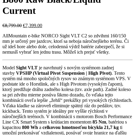
Current
€
8,799.00
€
7,399.00
AllMountain e-bike NORCO Sight VLT C2 so zdvihmi 160/150
mm je určený pre jazdcov, ktorí sa neboja náročnejšieho terénu. Či
už ideš hore alebo dole, celodenná výdrž batérie zabezpečí, že si
nemusíš vybrať len jednu trasu. Môžeš ich prejsť všetky.
Model
Sight VLT
je navrhnutý s novým systémom zadnej
stavby
VPSHP (Virtual Pivot Suspension | High Pivot)
. Tento
systém má mnoho spoločných rysov so známym systémom VPS. V
podstate ide o Horstlink, ale s High Pivotom (vysokým čapom),
ktorý predlžuje dráhu zadného kolesa (tzv. axle path). Zadné koleso
sa pri zdvihu mierne posúva šikmo dozadu, čo vďaka tejto
kombinácii oveľa lepšie „žehlí“ prekážky pri vysokých rýchlostiach.
Vďaka kladke sa zároveň eliminuje spätný ráz do pedálov, tzv.
kickback. Tento systém je ideálny pre vyššie rýchlosti v
náročnejších terénoch. V kombinácii s motorom Bosch Performance
Line CX Smart System s krútiacim momentom
85 Nm
, batériou s
kapacitou
800 Wh
a
celkovou hmotnosťou bicykla 21,7 kg
ti
umožní prekonávať vzdialenosti, posúvať svoje hranice na ďalšiu