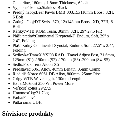
Centerline, 180mm, 1.8mm Thickness, 6 bolt
Vypletené kolesá:
Stainless Black
Predný náboj:
Bear Pawls BMB-003,15x110mm Boost, 32H,
6 Bolt
Zadný náboj:
DT Swiss 370, 12x148mm Boost, XD, 32H, 6
Bolt
Ráfiky:
WTB KOM Team, 30mm, 32H, 29″-27.5 F/R
Plášť predný:
Continental Kryptotal-F, Enduro, Soft, 29″ x
2.4″, Folding
Plášť zadný:
Continental Xynotal, Enduro, Soft, 27.5″ x 2.4″,
Folding
Sedlovka:
TranzX YSI08 RAD+ Travel Adjust Post, 31.6mm,
125mm (S1) -150mm (S2) -170mm (S3) -200mm (S4, S5)
Sedlo:
Fizik Terra Aidon X5
Predstavec:
6061 Alloy, 40mm Length, 35mm Clamp
Riadidlá:
Norco 6061 DB Alloy, 800mm, 25mm Rise
Gripy:
WTB Wavelength, 130mm Length
Extra:
Možnost 250 Wh Power More
Veľkosť kolies:
29/27,5
Hmotnosť kg:
21.7 kg
Farba:
Fialová
Pätka rámu:
UDH
Súvisiace produkty