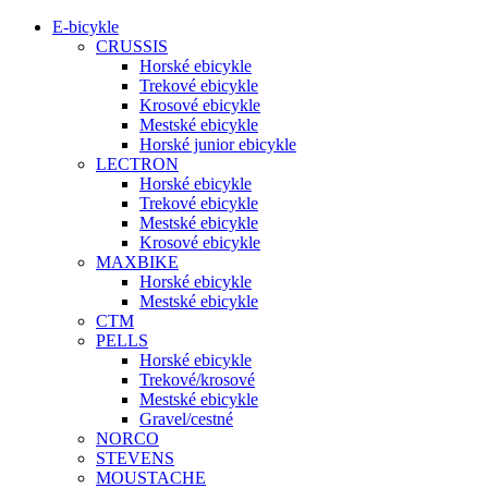
E-bicykle
CRUSSIS
Horské ebicykle
Trekové ebicykle
Krosové ebicykle
Mestské ebicykle
Horské junior ebicykle
LECTRON
Horské ebicykle
Trekové ebicykle
Mestské ebicykle
Krosové ebicykle
MAXBIKE
Horské ebicykle
Mestské ebicykle
CTM
PELLS
Horské ebicykle
Trekové/krosové
Mestské ebicykle
Gravel/cestné
NORCO
STEVENS
MOUSTACHE