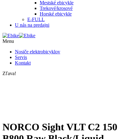
Mestské ebicykle
Trekové/krosové
Horské ebicykle
E-FULL
U nás na predajni
Menu
Nosiče elektrobicyklov
Servis
Kontakt
Zľava!
NORCO Sight VLT C2 150
B800 Raw Black/Liquid