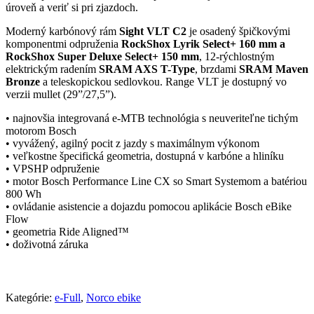
úroveň a veriť si pri zjazdoch.
Moderný karbónový rám
Sight VLT C2
je osadený špičkovými
komponentmi odpruženia
RockShox Lyrik Select+ 160 mm a
RockShox Super Deluxe Select+ 150 mm
, 12-rýchlostným
elektrickým radením
SRAM AXS T-Type
, brzdami
SRAM Maven
Bronze
a teleskopickou sedlovkou. Range VLT je dostupný vo
verzii mullet (29”/27,5”).
• najnovšia integrovaná e-MTB technológia s neuveriteľne tichým
motorom Bosch
• vyvážený, agilný pocit z jazdy s maximálnym výkonom
• veľkostne špecifická geometria, dostupná v karbóne a hliníku
• VPSHP odpruženie
• motor Bosch Performance Line CX so Smart Systemom a batériou
800 Wh
• ovládanie asistencie a dojazdu pomocou aplikácie Bosch eBike
Flow
• geometria Ride Aligned™
• doživotná záruka
Kategórie:
e-Full
,
Norco ebike