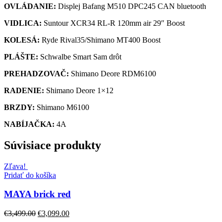
OVLÁDANIE:
Displej Bafang M510 DPC245 CAN bluetooth
VIDLICA:
Suntour XCR34 RL-R 120mm air 29″ Boost
KOLESÁ:
Ryde Rival35/Shimano MT400 Boost
PLÁŠTE:
Schwalbe Smart Sam drôt
PREHADZOVAČ:
Shimano Deore RDM6100
RADENIE:
Shimano Deore 1×12
BRZDY:
Shimano M6100
NABÍJAČKA:
4A
Súvisiace produkty
Zľava!
Pridať do košíka
MAYA brick red
€
3,499.00
€
3,099.00