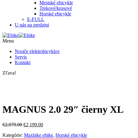
Mestské ebicykle
Trekové/krosové
Horské ebicykle
E-FULL
U nás na predajni
Menu
Nosiče elektrobicyklov
Servis
Kontakt
Zľava!
MAGNUS 2.0 29″ čierny XL
€
2,979.00
€
2,199.00
Kategórie:
Maxbike ebike
,
Horské ebicykle