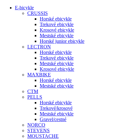
E-bicykle
CRUSSIS
Horské ebicykle
Trekové ebicykle
Krosové ebicykle
Mestské ebicykle
Horské junior ebicykle
LECTRON
Horské ebicykle
Trekové ebicykle
Mestské ebicykle
Krosové ebicykle
MAXBIKE
Horské ebicykle
Mestské ebicykle
CTM
PELLS
Horské ebicykle
Trekové/krosové
Mestské ebicykle
Gravel/cestné
NORCO
STEVENS
MOUSTACHE