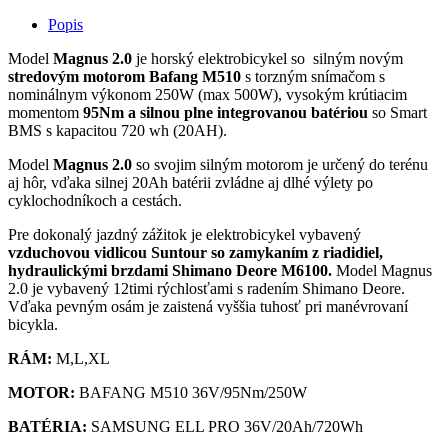
Popis
Model
Magnus 2.0
je horský elektrobicykel so silným novým
stredovým motorom Bafang M510
s torzným snímačom s
nominálnym výkonom 250W (max 500W), vysokým krútiacim
momentom
95Nm a silnou plne integrovanou batériou
so Smart
BMS s kapacitou 720 wh (20AH).
Model
Magnus 2.0
so svojim silným motorom je určený do terénu
aj hôr, vďaka silnej 20Ah batérii zvládne aj dlhé výlety po
cyklochodníkoch a cestách.
Pre dokonalý jazdný zážitok je elektrobicykel vybavený
vzduchovou vidlicou Suntour so zamykaním z riadidiel,
hydraulickými brzdami Shimano Deore M6100.
Model Magnus
2.0 je vybavený
12timi rýchlosťami s radením Shimano Deore.
Vďaka pevným osám je zaistená vyššia tuhosť pri manévrovaní
bicykla.
RÁM:
M,L,XL
MOTOR:
BAFANG M510 36V/95Nm/250W
BATÉRIA:
SAMSUNG ELL PRO 36V/20Ah/720Wh