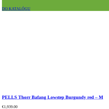
DO KATALÓGU
PELLS Thorr Bafang Lowstep Burgundy red – M
€
1,939.00