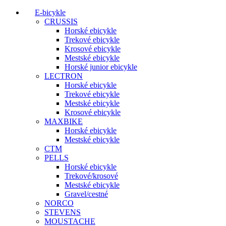
E-bicykle
CRUSSIS
Horské ebicykle
Trekové ebicykle
Krosové ebicykle
Mestské ebicykle
Horské junior ebicykle
LECTRON
Horské ebicykle
Trekové ebicykle
Mestské ebicykle
Krosové ebicykle
MAXBIKE
Horské ebicykle
Mestské ebicykle
CTM
PELLS
Horské ebicykle
Trekové/krosové
Mestské ebicykle
Gravel/cestné
NORCO
STEVENS
MOUSTACHE