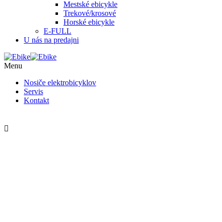
Mestské ebicykle
Trekové/krosové
Horské ebicykle
E-FULL
U nás na predajni
Menu
Nosiče elektrobicyklov
Servis
Kontakt