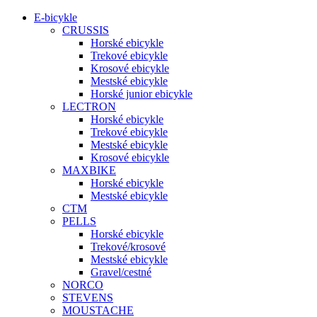
E-bicykle
CRUSSIS
Horské ebicykle
Trekové ebicykle
Krosové ebicykle
Mestské ebicykle
Horské junior ebicykle
LECTRON
Horské ebicykle
Trekové ebicykle
Mestské ebicykle
Krosové ebicykle
MAXBIKE
Horské ebicykle
Mestské ebicykle
CTM
PELLS
Horské ebicykle
Trekové/krosové
Mestské ebicykle
Gravel/cestné
NORCO
STEVENS
MOUSTACHE