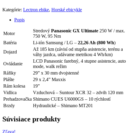
Kategórie:
Lectron ebike
,
Horské ebicykle
Popis
Stredový
Panasonic GX Ultimate
250 W / max.
Motor
750 W, 95 Nm
Batéria
Li-ión Samsung / LG –
22,26 Ah (800 Wh
)
Až 185 km (závisí od stupňa asistencie, terénu a
Dojazd
váhy jazdca, udávame metrikou 4 Wh/km)
LCD Panasonic farebný, 4 stupne asistencie, auto
Ovládanie
mode, walk režim
Ráfiky
29” x 30 mm dvojstenné
Plášte
29 x 2,4” Maxxis
Rám kolesa
19”
Vidlica
Vzduchová – Suntour XCR 32 – zdvih 120 mm
Prehadzovačka
Shimano CUES U6000GS – 10 rýchlostí
Brzdy
Hydraulické – Shimano MT201
Súvisiace produkty
Zľava!