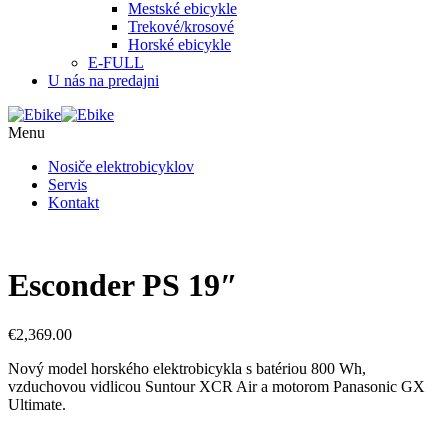
Mestské ebicykle
Trekové/krosové
Horské ebicykle
E-FULL
U nás na predajni
Menu
Nosiče elektrobicyklov
Servis
Kontakt
Esconder PS 19″
€
2,369.00
Nový model horského elektrobicykla s batériou 800 Wh,
vzduchovou vidlicou Suntour XCR Air a motorom Panasonic GX
Ultimate.