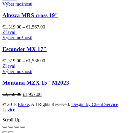
Výber možností
Altezza MRS cross 19″
€
1,319.00
–
€
1,567.00
Zľava!
Výber možností
Esconder MX 17″
€
1,319.00
–
€
1,536.00
Zľava!
Výber možností
Montana MZX 15″ M2023
€
2,259.00
€
1,957.00
© 2018
Ebike
, All Rights Reserved.
Desgin by Client Service
Levice
Scroll Up