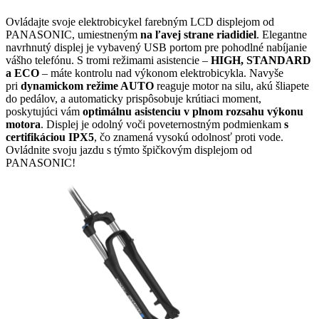
Ovládajte svoje elektrobicykel farebným LCD displejom od
PANASONIC, umiestneným
na ľavej strane riadidiel
. Elegantne
navrhnutý displej je vybavený USB portom pre pohodlné nabíjanie
vášho telefónu. S tromi režimami asistencie –
HIGH, STANDARD
a ECO
– máte kontrolu nad výkonom elektrobicykla. Navyše
pri
dynamickom režime AUTO
reaguje motor na silu, akú šliapete
do pedálov, a automaticky prispôsobuje krútiaci moment,
poskytujúci vám
optimálnu asistenciu v plnom rozsahu výkonu
motora
. Displej je odolný voči poveternostným podmienkam
s
certifikáciou IPX5
, čo znamená vysokú odolnosť proti vode.
Ovládnite svoju jazdu s týmto špičkovým displejom od
PANASONIC!