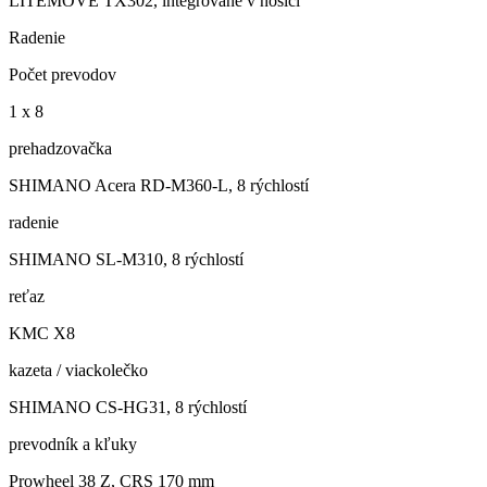
LITEMOVE TX302, integrované v nosiči
Radenie
Počet prevodov
1 x 8
prehadzovačka
SHIMANO Acera RD-M360-L, 8 rýchlostí
radenie
SHIMANO SL-M310, 8 rýchlostí
reťaz
KMC X8
kazeta / viackolečko
SHIMANO CS-HG31, 8 rýchlostí
prevodník a kľuky
Prowheel 38 Z, CRS 170 mm