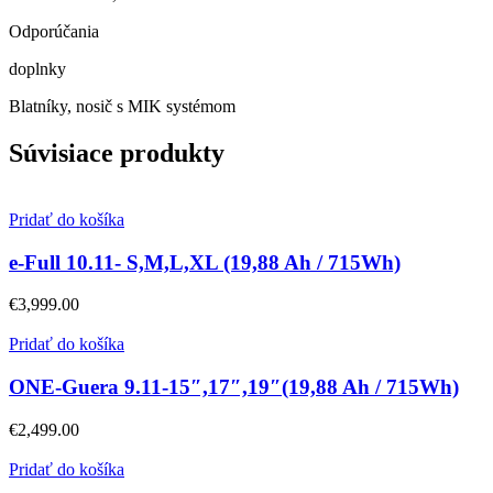
Odporúčania
doplnky
Blatníky, nosič s MIK systémom
Súvisiace produkty
Pridať do košíka
e-Full 10.11- S,M,L,XL (19,88 Ah / 715Wh)
€
3,999.00
Pridať do košíka
ONE-Guera 9.11-15″,17″,19″(19,88 Ah / 715Wh)
€
2,499.00
Pridať do košíka