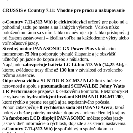
CRUSSIS e-Country 7.11: Vhodné pre prácu a nakupovanie
e-Country 7.11-(513 Wh) je elektrobicykel
určený pre pokojnú a
pohodlnú jazdu po meste a na ľahkých výletoch. Vďaka nízko
položenému rámu sa s ním ľahko manévruje a je ľahko prístupný aj
pri častom zastavovaní – ideálna voľba na každodenné výlety alebo
voľnočasové jazdy.
Stredný motor PANASONIC GX Power Plus
s krútiacim
momentom
75 Nm
podporuje plynulé šliapanie a je obzvlášť
užitočný pri jazde do kopca alebo s nákladom.
Napájanie
zabezpečuje batéria LG Li-Ion 513 Wh (14,25 Ah),
s
ktorou zvládnete trasy dlhé až
130 km
v závislosti od zvoleného
režimu asistencie.
Odpružená vidlica SUNTOUR XCM32 NLO
tlmí vibrácie z
nerovností a spolu s
pneumatikami SCHWALBE Johny Watts
LR Performance
prispieva k celkovému komfortu. Elektrobicykel
je vybavený
hydraulickými brzdami SHIMANO BR-MT200
,
ktoré rýchlo a presne reagujú aj za nepriaznivého počasia.
Pohon zabezpečuje
8-rýchlostná sada SHIMANO Acera
, ktorá
pokrýva bežné potreby mestskej dopravy a mierne členitej krajiny.
Na
farebnom LCD displeji PANASONIC
môžete počas jazdy
jasne vidieť informácie o rýchlosti, dojazde a asistencii nastavenia.
e-Country 7.11-(513 Wh)
je spoľahlivým spoločníkom na