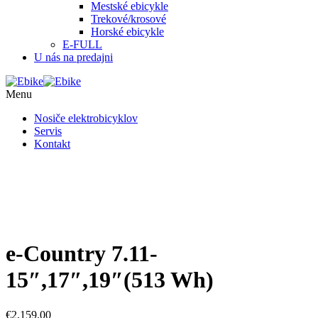
Mestské ebicykle
Trekové/krosové
Horské ebicykle
E-FULL
U nás na predajni
Menu
Nosiče elektrobicyklov
Servis
Kontakt
e-Country 7.11-
15″,17″,19″(513 Wh)
€
2,159.00