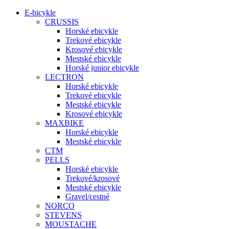
E-bicykle
CRUSSIS
Horské ebicykle
Trekové ebicykle
Krosové ebicykle
Mestské ebicykle
Horské junior ebicykle
LECTRON
Horské ebicykle
Trekové ebicykle
Mestské ebicykle
Krosové ebicykle
MAXBIKE
Horské ebicykle
Mestské ebicykle
CTM
PELLS
Horské ebicykle
Trekové/krosové
Mestské ebicykle
Gravel/cestné
NORCO
STEVENS
MOUSTACHE