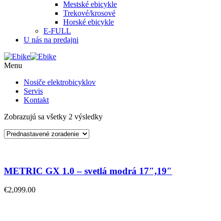
Mestské ebicykle
Trekové/krosové
Horské ebicykle
E-FULL
U nás na predajni
Menu
Nosiče elektrobicyklov
Servis
Kontakt
Zobrazujú sa všetky 2 výsledky
METRIC GX 1.0 – svetlá modrá 17″,19″
€
2,099.00