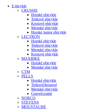
E-bicykle
CRUSSIS
Horské ebicykle
Trekové ebicykle
Krosové ebicykle
Mestské ebicykle
Horské junior ebicykle
LECTRON
Horské ebicykle
Trekové ebicykle
Mestské ebicykle
Krosové ebicykle
MAXBIKE
Horské ebicykle
Mestské ebicykle
CTM
PELLS
Horské ebicykle
Trekové/krosové
Mestské ebicykle
Gravel/cestné
NORCO
STEVENS
MOUSTACHE