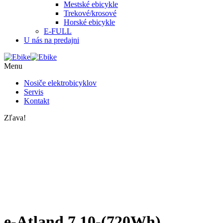
Mestské ebicykle
Trekové/krosové
Horské ebicykle
E-FULL
U nás na predajni
Menu
Nosiče elektrobicyklov
Servis
Kontakt
Zľava!
e-Atland 7.10-(720Wh)