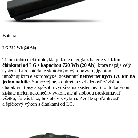
Batéria
LG 720 Wh (20 Ah)
Telom tohto elektrobicykla pulzuje energia z batérie s
Li-Ion
článkami od LG s kapacitou 720 Wh (20 Ah)
, ktorá napája celý
systém. Táto batéria je skutočným výkonovým gigantom,
umožňujúcim elektrobicykel dosiahnuť
neuveriteľných 170 km na
jedno nabitie
. Samozrejme, konkrétna vzdialenosť závisí od
charakteru trasy a spôsobu využívania asistencie. S touto batériou
získate nielen nekonečný výkon, ale aj slobodu preskúmavať
všetko, čo vás láka, bez obáv z vybitia. Zvoľte spoľahlivosť
a špičkový výkon s článkami od LG.