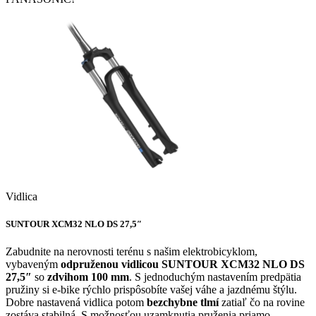
Vidlica
SUNTOUR XCM32 NLO DS 27,5″
Zabudnite na nerovnosti terénu s našim elektrobicyklom,
vybaveným
odpruženou vidlicou SUNTOUR XCM32 NLO DS
27,5″
so
zdvihom 100 mm
. S jednoduchým nastavením predpätia
pružiny si e-bike rýchlo prispôsobíte vašej váhe a jazdnému štýlu.
Dobre nastavená vidlica potom
bezchybne tlmí
zatiaľ čo na rovine
zostáva stabilná. S možnosťou uzamknutia pruženia priamo