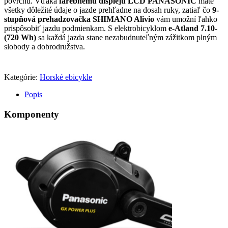
povrchu. Vďaka
farebnému displeju LCD PANASONIC
máte
všetky dôležité údaje o jazde prehľadne na dosah ruky, zatiaľ čo
9-
stupňová prehadzovačka SHIMANO Alivio
vám umožní ľahko
prispôsobiť jazdu podmienkam. S elektrobicyklom
e-Atland 7.10-
(720 Wh)
sa každá jazda stane nezabudnuteľným zážitkom plným
slobody a dobrodružstva.
Kategórie:
Horské ebicykle
Popis
Komponenty