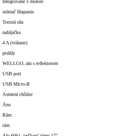
Integrované v motore
snímač šliapania
Torzná sila
nabíjačka
4 A (vrátane)
pedály
WELLGO, alu s reflektorom
USB port
USB Micro-B
Asistent chôdze
Áno
Rám
rám
Alu 6061- veľkosť rámu 17″