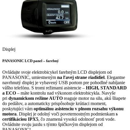
Displej
PANASONIC LCD panel – farebný
Ovládajte svoje elektrobicykel farebným LCD displejom od
PANASONIC, umiestneným
na ľavej strane riadidiel
. Elegantne
navrhnutý displej je vybavený USB portom pre pohodlné nabíjanie
vášho telefónu. S tromi režimami asistencie –
HIGH, STANDARD
a ECO
– máte kontrolu nad výkonom elektrobicykla. Navyše
pri
dynamickom režime AUTO
reaguje motor na silu, akú šliapete
do pedálov, a automaticky prispôsobuje krútiaci moment,
poskytujúci vám
optimálnu asistenciu v plnom rozsahu výkonu
motora
. Displej je odolný voči poveternostným podmienkam
s
certifikáciou IPX5
, čo znamená vysokú odolnosť proti vode.
Ovládnite svoju jazdu s týmto špičkovým displejom od
PANASONIC!