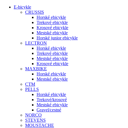
E-bicykle
CRUSSIS
Horské ebicykle
Trekové ebicykle
Krosové ebicykle
Mestské ebicykle
Horské junior ebicykle
LECTRON
Horské ebicykle
Trekové ebicykle
Mestské ebicykle
Krosové ebicykle
MAXBIKE
Horské ebicykle
Mestské ebicykle
CTM
PELLS
Horské ebicykle
Trekové/krosové
Mestské ebicykle
Gravel/cestné
NORCO
STEVENS
MOUSTACHE