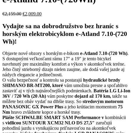
€
2,159.00
€
2,009.00
Vydajte sa na dobrodružstvo bez hraníc s
horským elektrobicyklom e-Atland 7.10-(720
Wh)!
Objavte nové obzory s horským e-bikom
e-Atland 7.10-(720 Wh)
.
S dostupnými veľkosťami rámu 17″ a 19″ je tento bicykel
navrhnutý pre maximálny komfort a výkon v akomkoľvek teréne.
Jeho čistý strieborný dizajn nielen zaujme, ale dodá vašej jazde aj
nádych elegancie a jedinečnosti.
O vašu bezpečnosť a kontrolu sa postarajú
hydraulické brzdy
SHIMANO BR-MT200, ktoré
vám umožnia presne a spoľahlivo
zastaviť aj v tých najnáročnejších podmienkach.
Batéria LG Li-Ion
36V / 720 Wh (20 Ah)
vám poskytne
dojazd až 170 km,
takže sa
môžete bez obáv vydať na dlhšie trasy. So
stredovým motorom
PANASONIC GX Power Plus
a jeho krútiacim momentom
75
Nm
hravo zvládnete kopce a horské trasy.
Plášte SCHWALBE SMART SAM Performance v
kombinácii
s
vidlicou SUNTOUR XCM32 NLO DS 27,5″
zaručujú
pohodlnú jazdu s vynikajúcou priľnavosťou na akomkoľvek